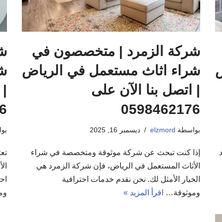
شركة الزمرد | متخصصون في
ش
ض
شراء اثاث مستعمل في الرياض
شر
| اتصل بنا الآن على
| 
6
0598462176
بواسطة
elzmord
ديسمبر 16, 2025
بو
إذا كنت تبحث عن شركة موثوقة ومتخصصة في شراء
تع
الأثاث المستعمل في الرياض، فإن شركة الزمرد هي
ال
الخيار الأمثل لك. نحن نقدم خدمات احترافية
احت
وموثوقة…
اقرأ المزيد »
وم