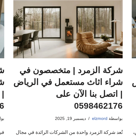
شركة الزمرد | متخصصون في
ش
ض
شراء اثاث مستعمل في الرياض
شر
| اتصل بنا الآن على
| 
6
0598462176
بواسطة
elzmord
ديسمبر 19, 2025
بو
،
تُعد شركة الزمرد واحدة من الشركات الرائدة في مجال
في