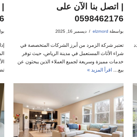
| اتصل بنا الآن على
| 
6
0598462176
بواسطة
elzmord
ديسمبر 16, 2025
بو
د
تعتبر شركة الزمرد من أبرز الشركات المتخصصة في
إذ
شراء الأثاث المستعمل في مدينة الرياض، حيث توفر
ال
خدمات مميزة وسريعة لجميع العملاء الذين يبحثون عن
ال
بيع…
اقرأ المزيد »
تض