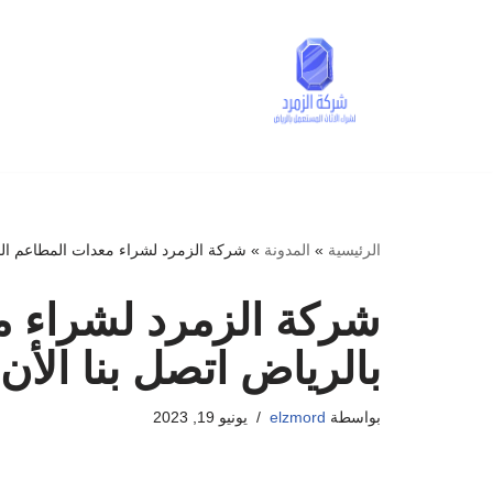
تخطى
إلى
المحتوى
الرئيسية
»
المدونة
»
شركة الزمرد لشراء معدات المطاعم المستعملة
شركة الزمرد لشراء م
بالرياض اتصل بنا الأن 0598462176
بواسطة
elzmord
يونيو 19, 2023